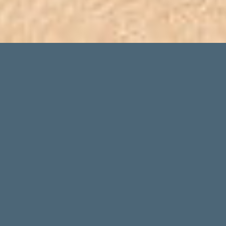
Nekretnine Subotica
- Prodaja i Izdavanje
| Sold Su Nekretnine
Najnovije nekretnine -
Kuće