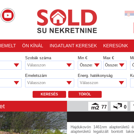
IEMELT
ÖN KÍNÁL
INGATLANT KERESEK
KERESÜNK
Szobák száma
Min €
Max €
M
Válasszon
Emeletszám
Energ. hatékonyság
Ku
Válasszon
Válasszon
KERESÉS
TÖRÖL
et
77
0
Hajdukovón 1461nm alapterületű é
alapterületű legalizált bontott lak