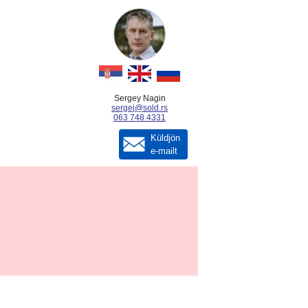
Sergey Nagin
sergej@sold.rs
063 748 4331
Küldjön
e-mailt