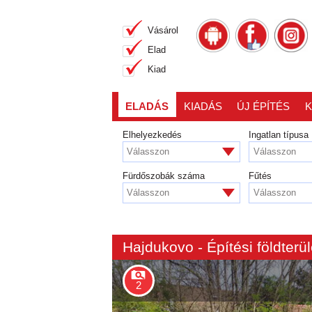
Vásárol
Elad
Kiad
ELADÁS
KIADÁS
ÚJ ÉPÍTÉS
K
Elhelyezkedés
Ingatlan típusa
Válasszon
Válasszon
Fürdőszobák száma
Fűtés
Válasszon
Válasszon
Hajdukovo - Építési földterül
2