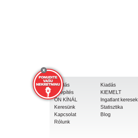
Eladás
Kiadás
Új építés
KIEMELT
ÖN KÍNÁL
Ingatlant keresek
Keresünk
Statisztika
Kapcsolat
Blog
Rólunk