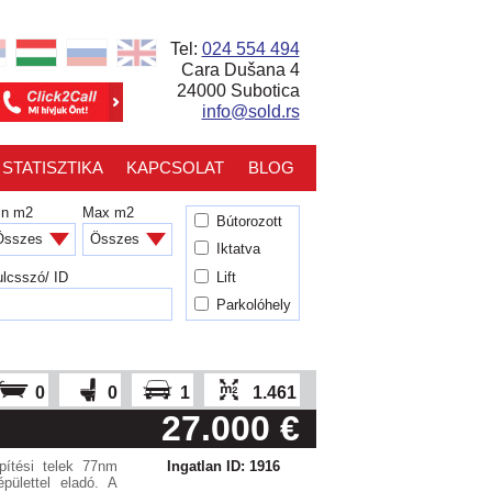
Tel:
024 554 494
Cara Dušana 4
24000 Subotica
info@sold.rs
STATISZTIKA
KAPCSOLAT
BLOG
in m2
Max m2
Bútorozott
Iktatva
Lift
lcsszó/ ID
Parkolóhely
0
0
1
1.461
27.000 €
pítési telek 77nm
Ingatlan ID: 1916
óépülettel eladó. A