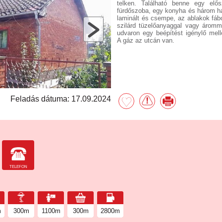
telken. Található benne egy elő
fürdőszoba, egy konyha és három h
laminált és csempe, az ablakok fábo
szilárd tüzelőanyaggal vagy áromm
udvaron egy beépítést igénylő mellé
A gáz az utcán van.
Feladás dátuma: 17.09.2024
TELEFON
m
300m
1100m
300m
2800m