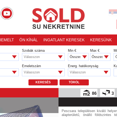
IEMELT
ÖN KÍNÁL
INGATLANT KERESEK
KERESÜNK
Szobák száma
Min €
Max €
M
Válasszon
Emeletszám
Energ. hatékonyság
Ku
Válasszon
Válasszon
KERESÉS
TÖRÖL
86
3
Pescsara településen kiváló hely
alapterületű, önálló földszintes 