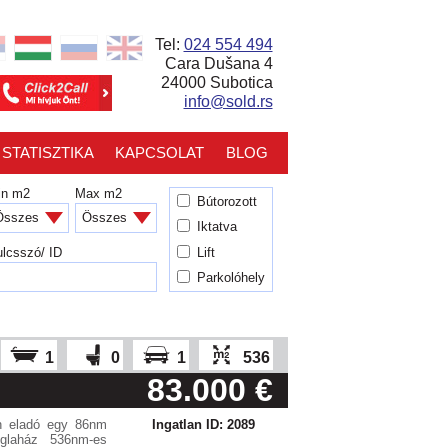
Tel:
024 554 494
Cara Dušana 4
24000 Subotica
info@sold.rs
STATISZTIKA
KAPCSOLAT
BLOG
in m2
Max m2
Bútorozott
Iktatva
Lift
lcsszó/ ID
Parkolóhely
1
0
1
536
83.000 €
en eladó egy 86nm
Ingatlan ID: 2089
téglaház 536nm-es