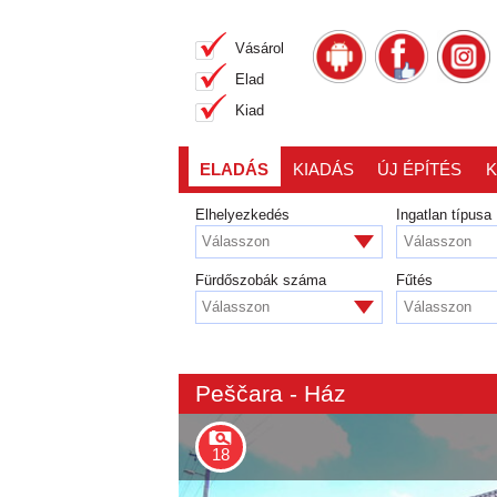
Vásárol
Elad
Kiad
ELADÁS
KIADÁS
ÚJ ÉPÍTÉS
K
Elhelyezkedés
Ingatlan típusa
Válasszon
Válasszon
Fürdőszobák száma
Fűtés
Válasszon
Válasszon
Peščara - Ház
18