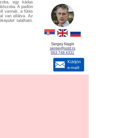
szoba, egy kádas
álószoba. A padlón
ll vannak, a fűtés
al van ellátva. Az
képület található.
Sergey Nagin
sergej@sold.rs
063 748 4331
Küldjön
e-mailt