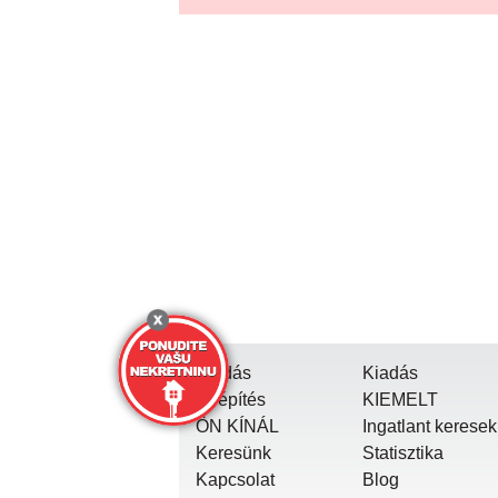
Eladás
Kiadás
Új építés
KIEMELT
ÖN KÍNÁL
Ingatlant keresek
Keresünk
Statisztika
Kapcsolat
Blog