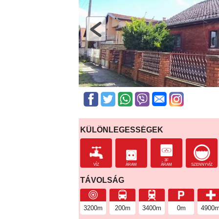
KÜLÖNLEGESSÉGEK
3F
VÍZ
ÁRAM
ÁRAM
SZENNYVÍZ
TÁVOLSÁG
3200m
200m
3400m
0m
4900