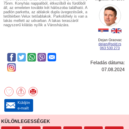
75nm. Konyhás nappaliból, étkezőből és fürdőből
áll, az emeleten további két hálószoba található. A
padlón parketta, az ablakok dupla üvegezésűek, a
tetőtérben Velux tetőablakok. Parkolóhely is van a
lakás mellett az udvarban. A lakas teraszáról
nagyszerű kilátás nyílik a Városházára.
Dejan Graovac
dejan@sold.rs
063 530 273
Feladás dátuma:
07.08.2024
Küldjön
e-mailt
KÜLÖNLEGESSÉGEK