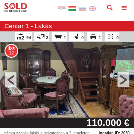
Centar 1 - Lakás
94
3
1
0
1
0
12
110.000 €
Három szobás lakás a belvárosban a 2. emeleten,
Ingatlan ID: 2030