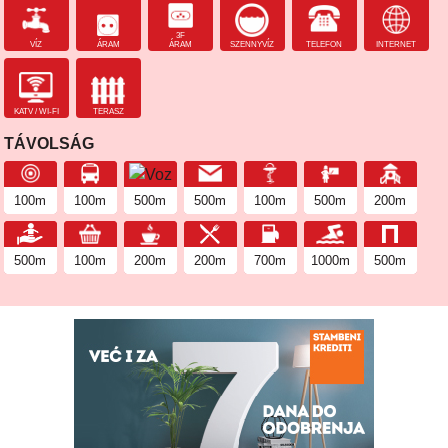
3F
VÍZ
ÁRAM
ÁRAM
SZENNYVÍZ
TELEFON
INTERNET
KATV / WI-FI
TERASZ
TÁVOLSÁG
100m
100m
500m
500m
100m
500m
200m
500m
100m
200m
200m
700m
1000m
500m