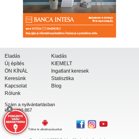
Eladás
Kiadás
Új építés
KIEMELT
ÖN KÍNÁL
Ingatlant keresek
Keresünk
Statisztika
Kapcsolat
Blog
Rólunk
Szám a nyilvántartásban
közvetítő 867
Töltse le alkalmazásunkat