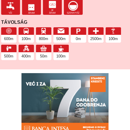
3F
VÍZ
ÁRAM
ÁRAM
SZENNYVÍZ
TÁVOLSÁG
600m
100m
800m
500m
0m
2500m
100m
500m
400m
50m
100m