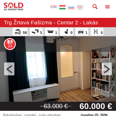
Trg Žrtava Fašizma - Centar 2 - Lakás
58
3
1
0
1
0
13
60.000 €
63.000 €
Belvárosban, csendes, szép udvarban
Ingatlan ID: 2694