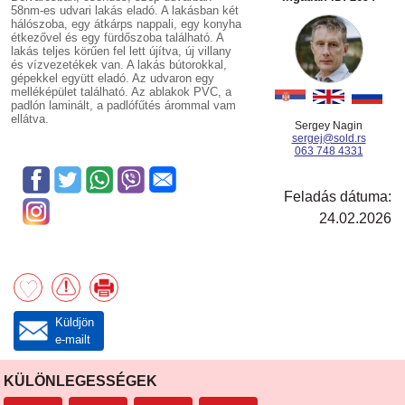
58nm-es udvari lakás eladó. A lakásban két
hálószoba, egy átkárps nappali, egy konyha
étkezővel és egy fürdőszoba található. A
lakás teljes körűen fel lett újítva, új villany
és vízvezetékek van. A lakás bútorokkal,
gépekkel együtt eladó. Az udvaron egy
melléképület található. Az ablakok PVC, a
padlón laminált, a padlófűtés árommal vam
ellátva.
Sergey Nagin
sergej@sold.rs
063 748 4331
Feladás dátuma:
24.02.2026
Küldjön
e-mailt
KÜLÖNLEGESSÉGEK