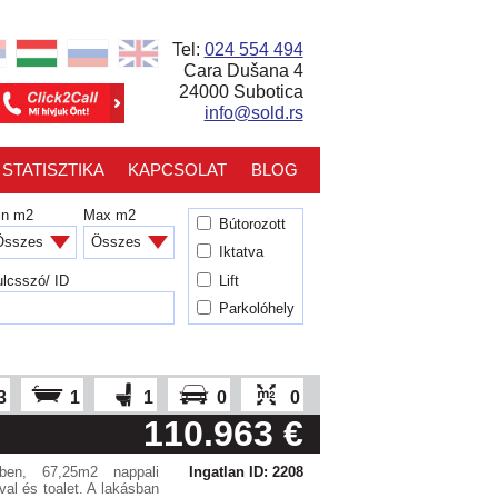
Tel:
024 554 494
Cara Dušana 4
24000 Subotica
info@sold.rs
STATISZTIKA
KAPCSOLAT
BLOG
in m2
Max m2
Bútorozott
Iktatva
Lift
lcsszó/ ID
Parkolóhely
3
1
1
0
0
110.963 €
ben, 67,25m2 nappali
Ingatlan ID: 2208
al és toalet. A lakásban