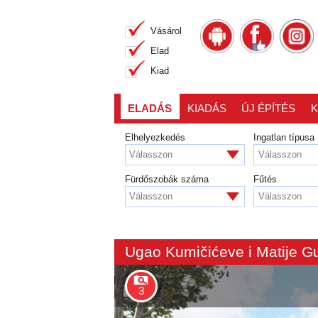
Vásárol
Elad
Kiad
ELADÁS
KIADÁS
ÚJ ÉPÍTÉS
K
Elhelyezkedés
Ingatlan típusa
Válasszon
Válasszon
Fürdőszobák száma
Fűtés
Válasszon
Válasszon
3