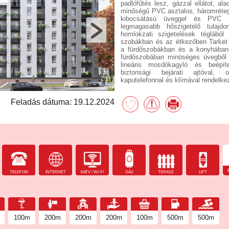
padlófűtés lesz, gázzal ellátot, al
minőségű PVC asztalos, háromréte
kibocsátású üveggel és PVC r
legmagasabb hőszigetelő tulajd
homlokzati szigetelések téglából
szobákban és az étkezőben Tarket 
a fürdőszobákban és a konyhában 
fürdőszobában minöséges üvegből 
lineáris mosdókagyló és beépíte
biztonsági bejárati ajtóval, op
kaputelefonnal és klímával rendelkez
Feladás dátuma: 19.12.2024
TELEFON
INTERNET
KATV / WI-FI
GÁZ
TERASZ
LIFT
100m
200m
200m
200m
100m
500m
500m