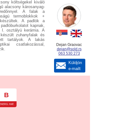
acsony költségekel kiváló
gű alacsony károsanyag-
edőnnyel. A falak a
onságú termoblokkok +
 készültek. A padlók a
padlóburkolatot kapnak,
I. osztályú kerámia. A
készült zuhanyfalak és
tt tartályok. A lakás
tikai csatlakozással,
Dejan Graovac
ik.
dejan@sold.rs
063 530 273
Küldjön
e-mailt
B
ENERG. HAT.