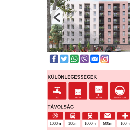
KÜLÖNLEGESSÉGEK
3F
VÍZ
ÁRAM
ÁRAM
SZENNYVÍZ
TÁVOLSÁG
1000m
100m
1000m
500m
100m