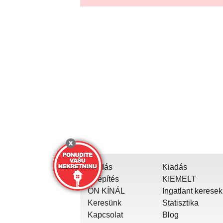
Eladás
Kiadás
Új építés
KIEMELT
ÖN KÍNÁL
Ingatlant keresek
Keresünk
Statisztika
Kapcsolat
Blog