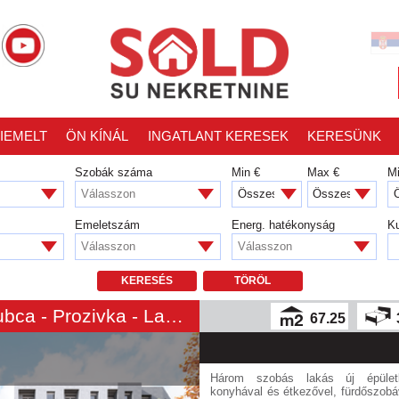
IEMELT
ÖN KÍNÁL
INGATLANT KERESEK
KERESÜNK
Szobák száma
Min €
Max €
M
Válasszon
Emeletszám
Energ. hatékonyság
Ku
Válasszon
Válasszon
KERESÉS
TÖRÖL
Ugao Kumičićeve i Matije Gubca - Prozivka - Lakás
67.25
Három szobás lakás új épület
konyhával és étkezővel, fürdőszobáv