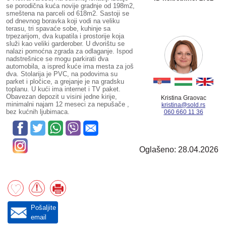
se porodična kuća novije gradnje od 198m2,
smeštena na parceli od 618m2. Sastoji se
od dnevnog boravka koji vodi na veliku
terasu, tri spavaće sobe, kuhinje sa
trpezarijom, dva kupatila i prostorije koja
služi kao veliki garderober. U dvorištu se
nalazi pomoćna zgrada za odlaganje. Ispod
nadstrešnice se mogu parkirati dva
automobila, a ispred kuće ima mesta za još
dva. Stolarija je PVC, na podovima su
parket i pločice, a grejanje je na gradsku
toplanu. U kući ima internet i TV paket.
Obavezan depozit u visini jedne kirije,
Kristina Graovac
minimalni najam 12 meseci za nepušače ,
kristina@sold.rs
bez kućnih ljubimaca.
060 660 11 36
Oglašeno: 28.04.2026
Pošaljite
email