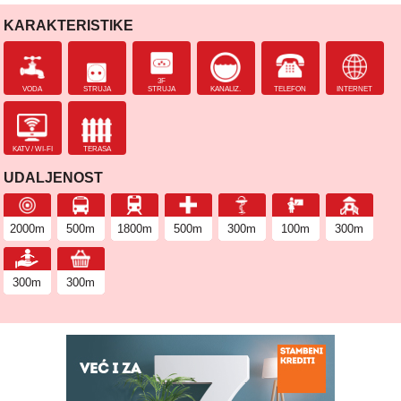
KARAKTERISTIKE
3F
VODA
STRUJA
STRUJA
KANALIZ.
TELEFON
INTERNET
KATV / WI-FI
TERASA
UDALJENOST
2000m
500m
1800m
500m
300m
100m
300m
300m
300m