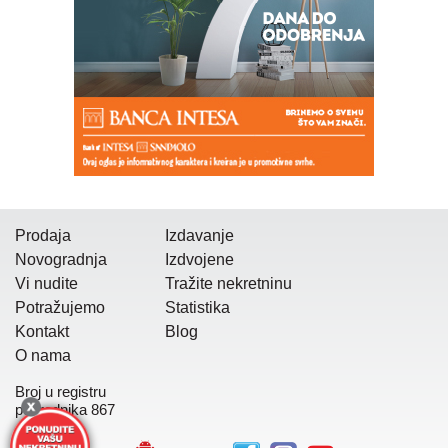
Prodaja
Izdavanje
Novogradnja
Izdvojene
Vi nudite
Tražite nekretninu
Potražujemo
Statistika
Kontakt
Blog
O nama
Broj u registru
posrednika 867