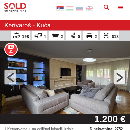
Kertvaroš - Kuća
198
4
2
0
2
618
35
1.200 €
U Ketvarvarošu, na odličnoj lokaciji izdaje
ID nekretnine: 2752