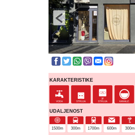
KARAKTERISTIKE
3F
VODA
STRUJA
STRUJA
KANALIZ.
UDALJENOST
1500m
300m
1700m
600m
300m