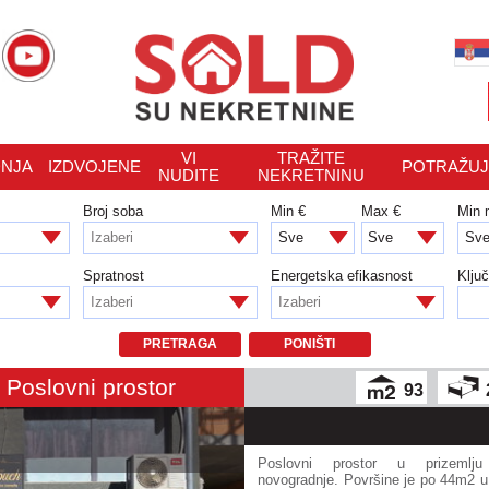
VI
TRAŽITE
NJA
IZDVOJENE
POTRAŽU
NUDITE
NEKRETNINU
Broj soba
Min €
Max €
Min
Izaberi
Spratnost
Energetska efikasnost
Klju
Izaberi
Izaberi
PRETRAGA
PONIŠTI
 Poslovni prostor
93
Poslovni prostor u prizemlj
novogradnje. Površine je po 44m2 u p