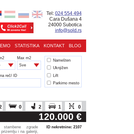
Tel:
024 554 494
Cara Dušana 4
24000 Subotica
info@sold.rs
JEMO
STATISTIKA
KONTAKT
BLOG
 m2
Max m2
Namešten
Uknjižen
Lift
čna reč/ ID
Parkirno mesto
2
0
2
1
0
120.000 €
u stambene zgrade
ID nekretnine: 2107
rizemlju i na galeriji,