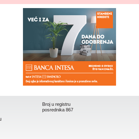
Broj u registru
posrednika 867
u