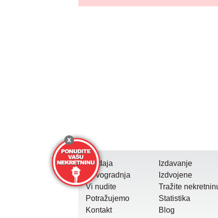
Prodaja
Izdavanje
Novogradnja
Izdvojene
Vi nudite
Tražite nekretnin
Potražujemo
Statistika
Kontakt
Blog