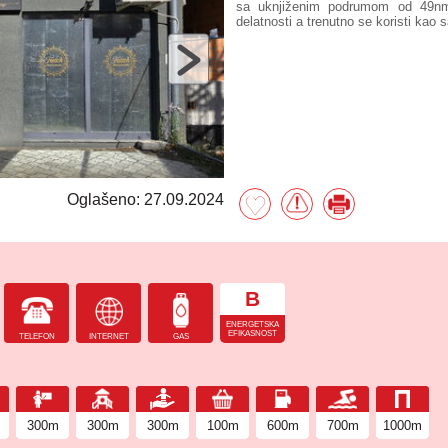
sa uknjiženim podrumom od 49nm
delatnosti a trenutno se koristi kao
Oglašeno: 27.09.2024
B
ENERGETSKA
EFIKASNOST
TELEFON
INTERNET
GAS
300m
300m
300m
100m
600m
700m
1000m