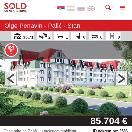
Olge Penavin - Palić - Stan
35.71
2
1
0
0
0
5
85.704 €
Oaza mira na Paliću, u prelepom ambijentu
ID nekretnine: 2386