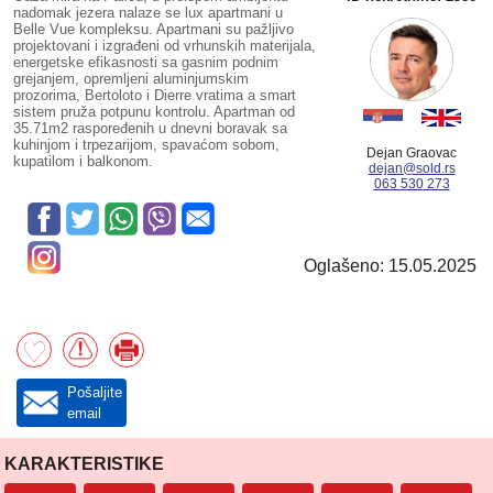
nadomak jezera nalaze se lux apartmani u
Belle Vue kompleksu. Apartmani su pažljivo
projektovani i izgrađeni od vrhunskih materijala,
energetske efikasnosti sa gasnim podnim
grejanjem, opremljeni aluminjumskim
prozorima, Bertoloto i Dierre vratima a smart
sistem pruža potpunu kontrolu. Apartman od
35.71m2 raspoređenih u dnevni boravak sa
kuhinjom i trpezarijom, spavaćom sobom,
Dejan Graovac
kupatilom i balkonom.
dejan@sold.rs
063 530 273
Oglašeno: 15.05.2025
Pošaljite
email
KARAKTERISTIKE