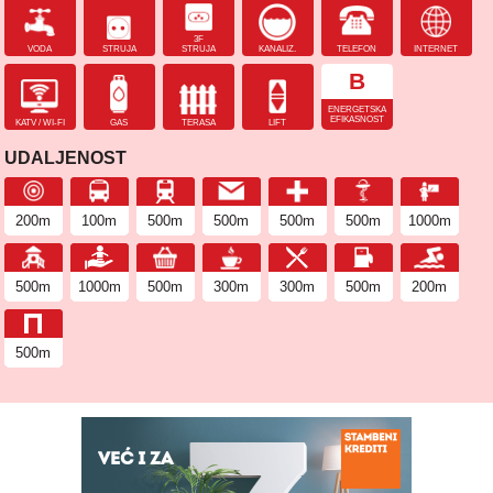
3F
VODA
STRUJA
STRUJA
KANALIZ.
TELEFON
INTERNET
B
ENERGETSKA
EFIKASNOST
KATV / WI-FI
GAS
TERASA
LIFT
UDALJENOST
200m
100m
500m
500m
500m
500m
1000m
500m
1000m
500m
300m
300m
500m
200m
500m