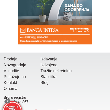
Prodaja
Izdavanje
Novogradnja
Izdvojene
Vi nudite
Tražite nekretninu
Potražujemo
Statistika
Kontakt
Blog
O nama
Broj u registru
posrednika 867