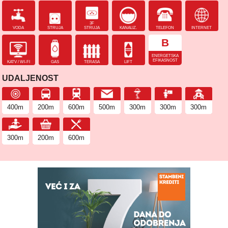
3F
VODA
STRUJA
STRUJA
KANALIZ.
TELEFON
INTERNET
B
ENERGETSKA
EFIKASNOST
KATV / WI-FI
GAS
TERASA
LIFT
UDALJENOST
400m
200m
600m
500m
300m
300m
300m
300m
200m
600m