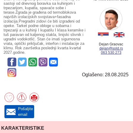
sastoji od dnevnog boravka sa kuhinjom i
trpezarijom, kupatla, spavaće sobe i
terase.Zgrada je građena od termoblokova
najviših izolacijskih svojstava+fasadna
izolacija.Pregradni zidovi će biti izgrađeni od
opeke. Tarket podne obloge u sobama i
trpezariji a u kuhinji I kupatilu I klasa keramike i
tuš paravan od kaljenog stakla, linijski slivnik i
ugradni vodokotlić. Stan će imati sigurnosna
vrata, optički priključak, interfon i instalacije za
Dejan Graovac
klimu. Rok završetka poslednji kvarta kvartal
dejan@sold.rs
2027.godine.
063 530 273
Oglašeno: 28.08.2025
Pošaljite
email
KARAKTERISTIKE