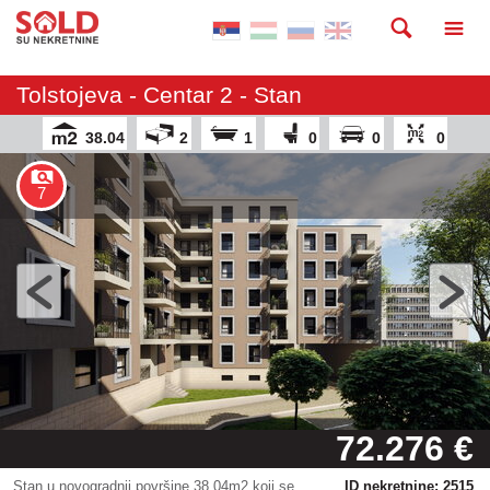
Tolstojeva - Centar 2 - Stan
38.04
2
1
0
0
0
7
72.276 €
Stan u novogradnji površine 38,04m2 koji se
ID nekretnine: 2515