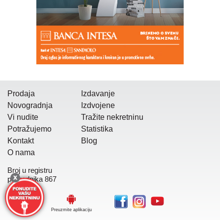
Prodaja
Izdavanje
Novogradnja
Izdvojene
Vi nudite
Tražite nekretninu
Potražujemo
Statistika
Kontakt
Blog
O nama
Broj u registru
posrednika 867
Preuzmite aplikaciju