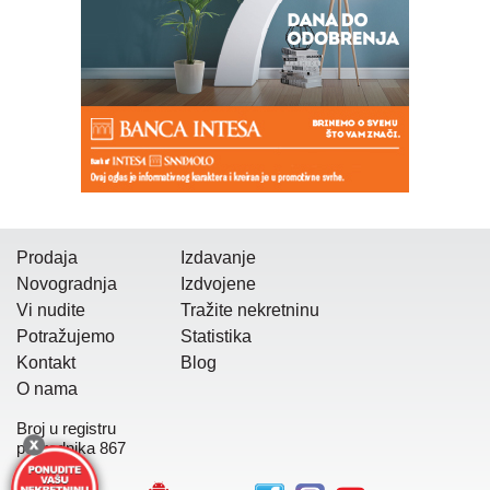
Prodaja
Izdavanje
Novogradnja
Izdvojene
Vi nudite
Tražite nekretninu
Potražujemo
Statistika
Kontakt
Blog
O nama
Broj u registru
posrednika 867