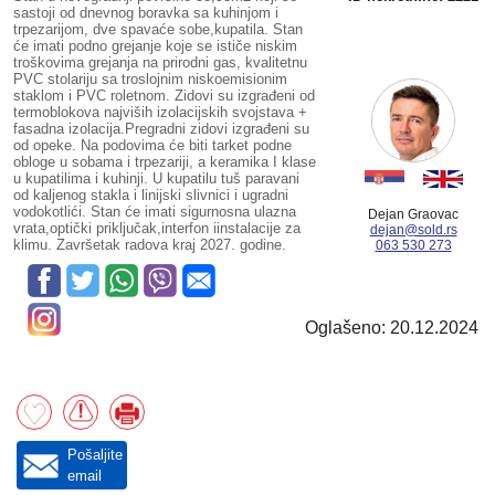
sastoji od dnevnog boravka sa kuhinjom i
trpezarijom, dve spavaće sobe,kupatila. Stan
će imati podno grejanje koje se ističe niskim
troškovima grejanja na prirodni gas, kvalitetnu
PVC stolariju sa troslojnim niskoemisionim
staklom i PVC roletnom. Zidovi su izgrađeni od
termoblokova najviših izolacijskih svojstava +
fasadna izolacija.Pregradni zidovi izgrađeni su
od opeke. Na podovima će biti tarket podne
obloge u sobama i trpezariji, a keramika I klase
u kupatilima i kuhinji. U kupatilu tuš paravani
od kaljenog stakla i linijski slivnici i ugradni
vodokotlići. Stan će imati sigurnosna ulazna
Dejan Graovac
vrata,optički priključak,interfon iinstalacije za
dejan@sold.rs
klimu. Završetak radova kraj 2027. godine.
063 530 273
Oglašeno: 20.12.2024
Pošaljite
email