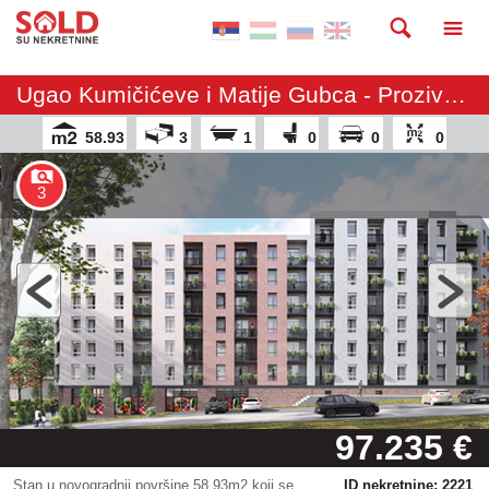
Ugao Kumičićeve i Matije Gubca - Prozivka - Stan
58.93
3
1
0
0
0
3
97.235 €
Stan u novogradnji površine 58,93m2 koji se
ID nekretnine: 2221