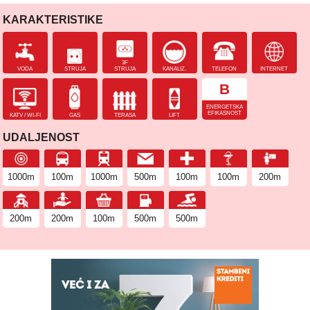
KARAKTERISTIKE
3F
VODA
STRUJA
STRUJA
KANALIZ.
TELEFON
INTERNET
B
ENERGETSKA
EFIKASNOST
KATV / WI-FI
GAS
TERASA
LIFT
UDALJENOST
1000m
100m
1000m
500m
100m
100m
200m
200m
200m
100m
500m
500m