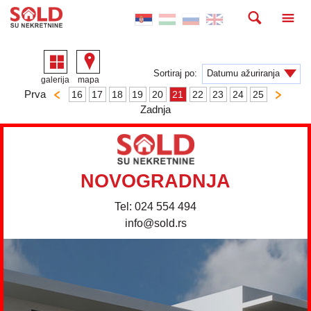
Sortiraj po:
galerija
mapa
Prva
16
17
18
19
20
21
22
23
24
25
Zadnja
NOVOGRADNJA
Tel: 024 554 494
info@sold.rs