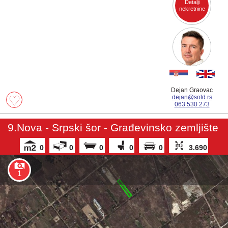
Detalji
nekretnine
Dejan Graovac
dejan@sold.rs
063 530 273
9.Nova - Srpski šor - Građevinsko zemljište
0
0
0
0
0
3.690
1