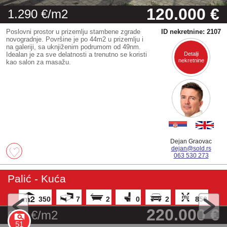
120.000 €
1.290 €/m2
Poslovni prostor u prizemlju stambene zgrade
ID nekretnine: 2107
novogradnje. Površine je po 44m2 u prizemlju i
na galeriji, sa uknjiženim podrumom od 49nm.
Idealan je za sve delatnosti a trenutno se koristi
Detalji
nekretnine
kao salon za masažu.
Dejan Graovac
dejan@sold.rs
063 530 273
Palić - Kuća
350
7
2
0
2
850
220.000 €
629 €/m2
51