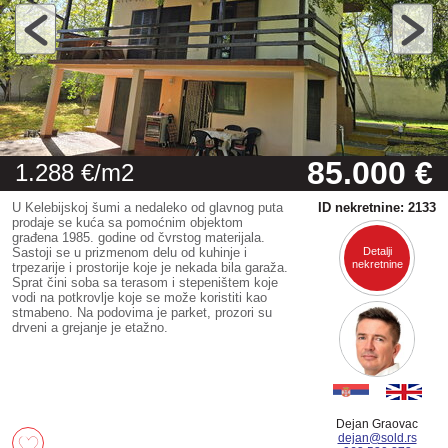
85.000 €
1.288 €/m2
U Kelebijskoj šumi a nedaleko od glavnog puta
ID nekretnine: 2133
prodaje se kuća sa pomoćnim objektom
građena 1985. godine od čvrstog materijala.
Sastoji se u prizmenom delu od kuhinje i
Detalji
nekretnine
trpezarije i prostorije koje je nekada bila garaža.
Sprat čini soba sa terasom i stepeništem koje
vodi na potkrovlje koje se može koristiti kao
stmabeno. Na podovima je parket, prozori su
drveni a grejanje je etažno.
Dejan Graovac
dejan@sold.rs