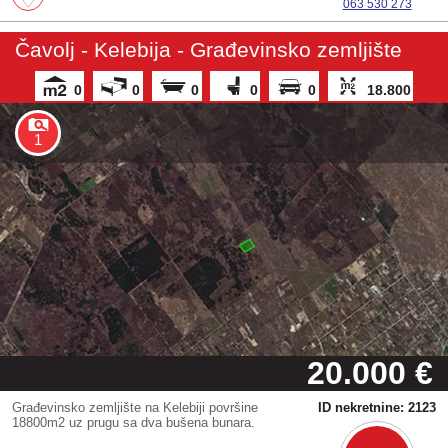
063 530 273
Čavolj - Kelebija - Građevinsko zemljište
0
0
0
0
0
18.800
1
20.000 €
Građevinsko zemljište na Kelebiji površine
ID nekretnine: 2123
18800m2 uz prugu sa dva bušena bunara.