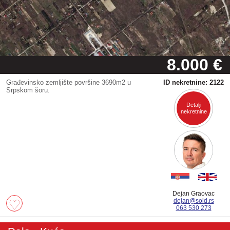
8.000 €
Građevinsko zemljište površine 3690m2 u
ID nekretnine: 2122
Srpskom šoru.
Detalji
nekretnine
Dejan Graovac
dejan@sold.rs
063 530 273