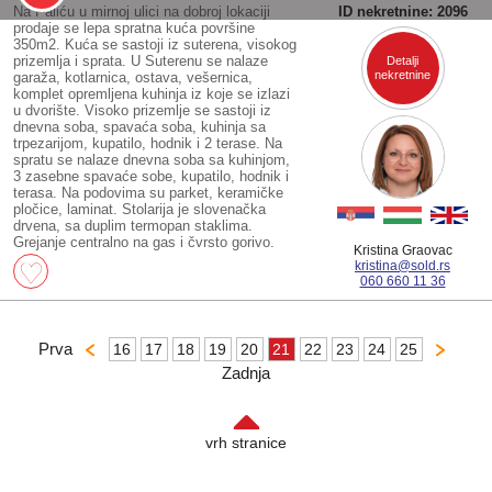
Na Paliću u mirnoj ulici na dobroj lokaciji
ID nekretnine: 2096
prodaje se lepa spratna kuća površine
350m2. Kuća se sastoji iz suterena, visokog
prizemlja i sprata. U Suterenu se nalaze
Detalji
nekretnine
garaža, kotlarnica, ostava, vešernica,
komplet opremljena kuhinja iz koje se izlazi
u dvorište. Visoko prizemlje se sastoji iz
dnevna soba, spavaća soba, kuhinja sa
trpezarijom, kupatilo, hodnik i 2 terase. Na
spratu se nalaze dnevna soba sa kuhinjom,
3 zasebne spavaće sobe, kupatilo, hodnik i
terasa. Na podovima su parket, keramičke
pločice, laminat. Stolarija je slovenačka
drvena, sa duplim termopan staklima.
Grejanje centralno na gas i čvrsto gorivo.
Kristina Graovac
kristina@sold.rs
060 660 11 36
Prva
16
17
18
19
20
21
22
23
24
25
Zadnja
vrh stranice