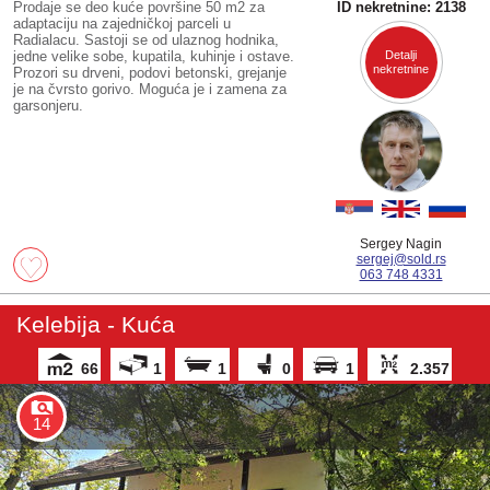
Prodaje se deo kuće površine 50 m2 za
ID nekretnine: 2138
adaptaciju na zajedničkoj parceli u
Radialacu. Sastoji se od ulaznog hodnika,
jedne velike sobe, kupatila, kuhinje i ostave.
Detalji
nekretnine
Prozori su drveni, podovi betonski, grejanje
je na čvrsto gorivo. Moguća je i zamena za
garsonjeru.
Sergey Nagin
sergej@sold.rs
063 748 4331
Kelebija - Kuća
66
1
1
0
1
2.357
14