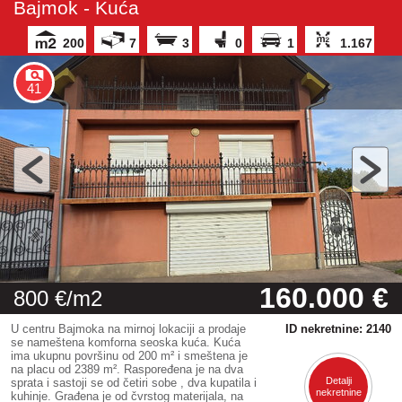
Bajmok - Kuća
200
7
3
0
1
1.167
41
160.000 €
800 €/m2
U centru Bajmoka na mirnoj lokaciji a prodaje
ID nekretnine: 2140
se nameštena komforna seoska kuća. Kuća
ima ukupnu površinu od 200 m² i smeštena je
na placu od 2389 m². Raspoređena je na dva
Detalji
sprata i sastoji se od četiri sobe , dva kupatila i
nekretnine
kuhinje. Građena je od čvrstog materijala, na