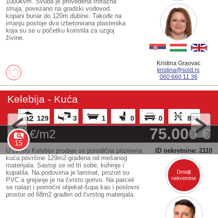
1000kvm. Svuda je provedena trofazna
struja, povezano na gradski vodovod,
kopani bunar do 120m dubine. Takođe na
imanju postoje dva izbetonirana plastenika
koja su se u početku koristila za uzgoj
živine.
Kristina Graovac
kristina@sold.rs
060 660 11 36
Kelebija - Kuća
129
3
1
0
0
892
75.000 €
581 €/m2
15
U centru Kelebije prodaje se porodična prizmena
ID nekretnine: 2110
kuća površine 129m2 građena od mešanog
materijala. Sastoji se od tri sobe, kuhinje i
kupatila. Na podovima je laminat, prozori su
Detalji
nekretnine
PVC a grejanje je na čvrsto gorivo. Na parceli
se nalazi i pomoćni objekat-šupa kao i poslovni
prostor od 68m2 građen od čvrstog materijala.