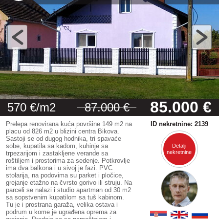
85.000 €
570 €/m2
87.000 €
Prelepa renovirana kuća površine 149 m2 na
ID nekretnine: 2139
placu od 826 m2 u blizini centra Bikova.
Sastoji se od dugog hodnika, tri spavaće
sobe, kupatila sa kadom, kuhinje sa
Detalji
nekretnine
trpezarijom i zastakljene verande sa
roštiljem i prostorima za sedenje. Potkrovlje
ima dva balkona i u sivoj je fazi. PVC
stolarija, na podovima su parket i pločice,
grejanje etažno na čvrsto gorivo ili struju. Na
parceli se nalazi i studio apartman od 30 m2
sa sopstvenim kupatilom sa tuš kabinom.
Tu je i prostrana garaža, velika ostava i
podrum u kome je ugrađena oprema za