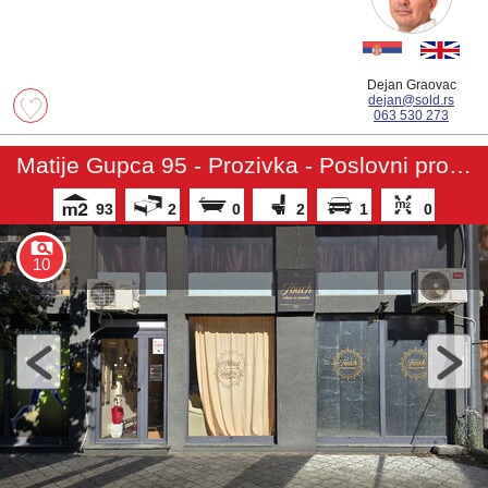
Dejan Graovac
dejan@sold.rs
063 530 273
Matije Gupca 95 - Prozivka - Poslovni prostor
93
2
0
2
1
0
10