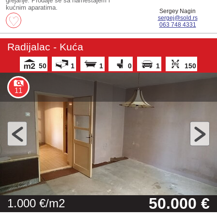
grejanje. Prodaje se sa nameštajem i
kućnim aparatima.
Sergey Nagin
sergej@sold.rs
063 748 4331
Radijalac - Kuća
50
1
1
0
1
150
11
50.000 €
1.000 €/m2