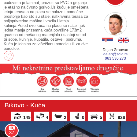
podovima je laminat, prozori su PVC a grejanje
je etažno na čvrsto gorivo.Uz kuću je smeštena
letnja terasa a na placu se nalaze i pomoćne
prostorije kao što su štale, natkrivena terasa za
poljoprivredne mašine i vozila i letnja
kuhinja.Pored ove kuća na placu se nalazi još
jedna manja prizemna kuća površine 173m2
građena od mešanog materijlala i sastoji se od
tri sobe, kuhinje, kupatila, ostave i podruma.
Kuća je idealna za višečlanu porodicu ili za dve
porodice.
Dejan Graovac
dejan@sold.rs
063 530 273
Bikovo - Kuća
149
4
2
0
5
826
37