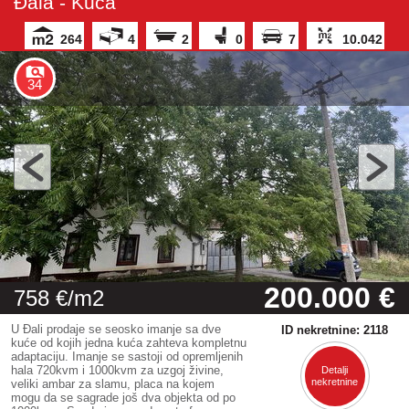
Đala - Kuća
264
4
2
0
7
10.042
34
200.000 €
758 €/m2
U Đali prodaje se seosko imanje sa dve
ID nekretnine: 2118
kuće od kojih jedna kuća zahteva kompletnu
adaptaciju. Imanje se sastoji od opremljenih
hala 720kvm i 1000kvm za uzgoj živine,
Detalji
nekretnine
veliki ambar za slamu, placa na kojem
mogu da se sagrade još dva objekta od po